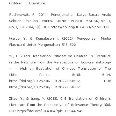
Children ’ S Literature.
Rachmawati, R. (2014). Penerjemahan Karya Sastra Anak:
Sebuah Tinjauan Teoritis. JURNAL PENERJEMAHAN, Vol 1,
No, 1, Juli 2014, 1(1). DOI:
https://doi.org/10.64571/ojp.v1i1.133
Warda, Y., & Kumalasari, I. (2022). Penggunaan Media
Flashcard Untuk Mengenalkan. 516–522.
Yu, J. (2022). Translation Criticism on Children ’ s Literature
in the New Era from the Perspective of Eco-translatology
— — With an Illustration of Chinese Translation of The
Little Prince. 5(16), 6–14.
https://doi.org/10.25236/FER.2022.051602
DOI:
https://doi.org/10.25236/FER.2022.051602
Zhao, Y., & Jiang, Y. (2013). C-E Translation of Children’s
Literature from the Perspective of Relevance Theory. 3(6).
DOI:
https://doi.org/10.4304/tpls.3.6.944-949