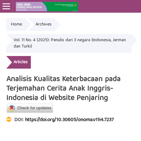
Home
Archives
Online ISSN: 2715-4564
Print ISSN: 2443-3667
Vol. 11 No. 4 (2025): Penulis dari 3 negara (Indonesia, Jerman
dan Turki)
Articles
Analisis Kualitas Keterbacaan pada
Terjemahan Cerita Anak Inggris-
Indonesia di Website Penjaring
DOI:
https://doi.org/10.30605/onoma.v11i4.7237