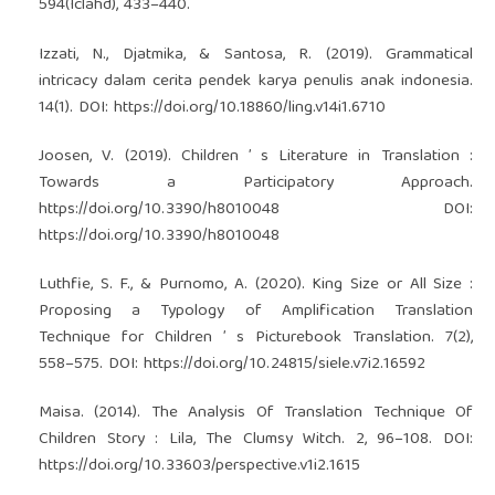
594(Iclahd), 433–440.
Izzati, N., Djatmika, & Santosa, R. (2019). Grammatical
intricacy dalam cerita pendek karya penulis anak indonesia.
14(1). DOI:
https://doi.org/10.18860/ling.v14i1.6710
Joosen, V. (2019). Children ’ s Literature in Translation :
Towards a Participatory Approach.
https://doi.org/10.3390/h8010048
DOI:
https://doi.org/10.3390/h8010048
Luthfie, S. F., & Purnomo, A. (2020). King Size or All Size :
Proposing a Typology of Amplification Translation
Technique for Children ’ s Picturebook Translation. 7(2),
558–575. DOI:
https://doi.org/10.24815/siele.v7i2.16592
Maisa. (2014). The Analysis Of Translation Technique Of
Children Story : Lila, The Clumsy Witch. 2, 96–108. DOI:
https://doi.org/10.33603/perspective.v1i2.1615