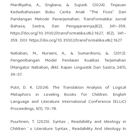
Mardliyaha, A., Engliana, & Supadi. (2024). Tinjauan
Kedwibahasaan Buku Cerita Anak “The Foos” Dari
Pandangan Metode Penerjemahan. Transformatika: Jurnal
Bahasa, Sastra, Dan Pengajarannya,8(2), 341–359.
https://doi.org/10.31002/transformatika.v8i2.1627
, 8(2), 341–
359. DOI:
https://doi.org/10.31002/transformatika.v8i2.1627
Nababan, M., Nuraeni, A., & Sumardiono, &. (2012).
Pengembangan Model Penilaian Kualitas Terjemahan
(Mangatur Nababan, dkk). Kajian Linguistik Dan Sastra, 24(1),
39–57.
Putri, D. K. (2024). The Translation Analysis of Logical
Metaphors in Leveling Books for Children. English
Language and Literature International Conference (ELLiC)
Proceedings, 6(1), 70–78.
Puurtinen, T. (2025). Syntax , Readability and Ideology in
Children ’ s Literature Syntax , Readability And Ideology In