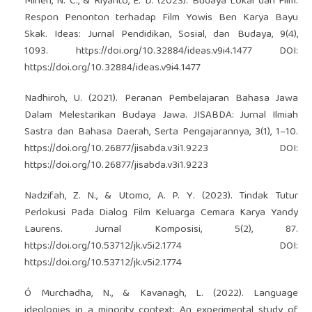
Mineri, N. C., & Riyanto, E. D. (2023). Budaya Lokal dan Film:
Respon Penonton terhadap Film Yowis Ben Karya Bayu
Skak. Ideas: Jurnal Pendidikan, Sosial, dan Budaya, 9(4),
1093.
https://doi.org/10.32884/ideas.v9i4.1477
DOI:
https://doi.org/10.32884/ideas.v9i4.1477
Nadhiroh, U. (2021). Peranan Pembelajaran Bahasa Jawa
Dalam Melestarikan Budaya Jawa. JISABDA: Jurnal Ilmiah
Sastra dan Bahasa Daerah, Serta Pengajarannya, 3(1), 1–10.
https://doi.org/10.26877/jisabda.v3i1.9223
DOI:
https://doi.org/10.26877/jisabda.v3i1.9223
Nadzifah, Z. N., & Utomo, A. P. Y. (2023). Tindak Tutur
Perlokusi Pada Dialog Film Keluarga Cemara Karya Yandy
Laurens. Jurnal Komposisi, 5(2), 87.
https://doi.org/10.53712/jk.v5i2.1774
DOI:
https://doi.org/10.53712/jk.v5i2.1774
Ó Murchadha, N., & Kavanagh, L. (2022). Language
ideologies in a minority context: An experimental study of