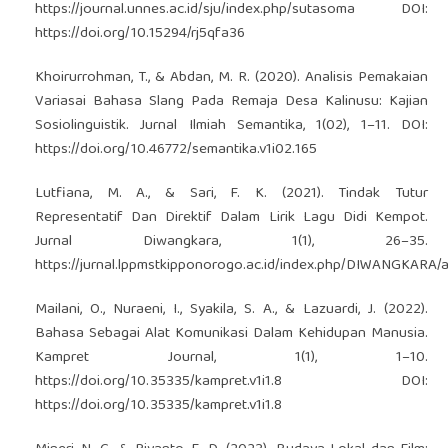
https://journal.unnes.ac.id/sju/index.php/sutasoma
DOI:
https://doi.org/10.15294/rj5qfa36
Khoirurrohman, T., & Abdan, M. R. (2020). Analisis Pemakaian
Variasai Bahasa Slang Pada Remaja Desa Kalinusu: Kajian
Sosiolinguistik. Jurnal Ilmiah Semantika, 1(02), 1–11. DOI:
https://doi.org/10.46772/semantika.v1i02.165
Lutfiana, M. A., & Sari, F. K. (2021). Tindak Tutur
Representatif Dan Direktif Dalam Lirik Lagu Didi Kempot.
Jurnal Diwangkara, 1(1), 26–35.
https://jurnal.lppmstkipponorogo.ac.id/index.php/DIWANGKARA/a
Mailani, O., Nuraeni, I., Syakila, S. A., & Lazuardi, J. (2022).
Bahasa Sebagai Alat Komunikasi Dalam Kehidupan Manusia.
Kampret Journal, 1(1), 1–10.
https://doi.org/10.35335/kampret.v1i1.8
DOI:
https://doi.org/10.35335/kampret.v1i1.8