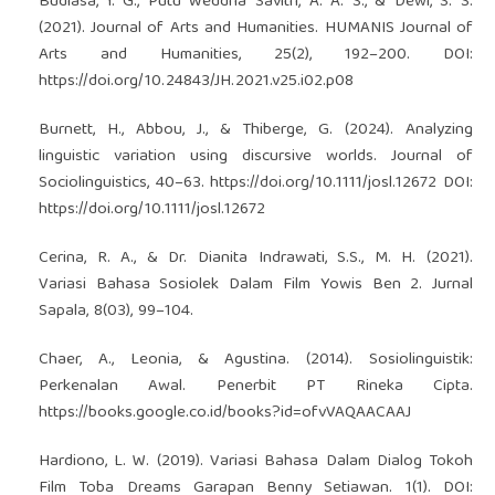
Budiasa, I. G., Putu Weddha Savitri, A. A. S., & Dewi, S. S.
(2021). Journal of Arts and Humanities. HUMANIS Journal of
Arts and Humanities, 25(2), 192–200. DOI:
https://doi.org/10.24843/JH.2021.v25.i02.p08
Burnett, H., Abbou, J., & Thiberge, G. (2024). Analyzing
linguistic variation using discursive worlds. Journal of
Sociolinguistics, 40–63.
https://doi.org/10.1111/josl.12672
DOI:
https://doi.org/10.1111/josl.12672
Cerina, R. A., & Dr. Dianita Indrawati, S.S., M. H. (2021).
Variasi Bahasa Sosiolek Dalam Film Yowis Ben 2. Jurnal
Sapala, 8(03), 99–104.
Chaer, A., Leonia, & Agustina. (2014). Sosiolinguistik:
Perkenalan Awal. Penerbit PT Rineka Cipta.
https://books.google.co.id/books?id=ofvVAQAACAAJ
Hardiono, L. W. (2019). Variasi Bahasa Dalam Dialog Tokoh
Film Toba Dreams Garapan Benny Setiawan. 1(1). DOI: