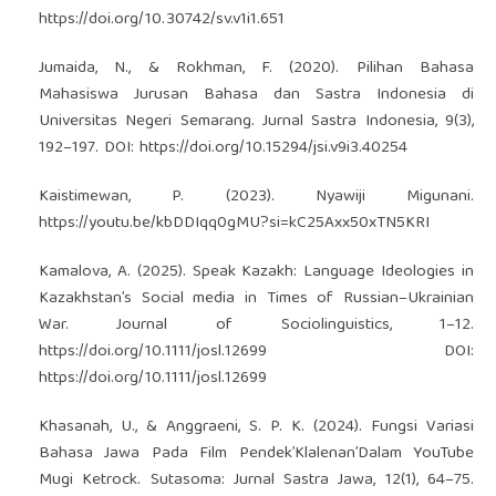
https://doi.org/10.30742/sv.v1i1.651
Jumaida, N., & Rokhman, F. (2020). Pilihan Bahasa
Mahasiswa Jurusan Bahasa dan Sastra Indonesia di
Universitas Negeri Semarang. Jurnal Sastra Indonesia, 9(3),
192–197. DOI:
https://doi.org/10.15294/jsi.v9i3.40254
Kaistimewan, P. (2023). Nyawiji Migunani.
https://youtu.be/kbDDIqq0gMU?si=kC25Axx50xTN5KRI
Kamalova, A. (2025). Speak Kazakh: Language Ideologies in
Kazakhstan’s Social media in Times of Russian–Ukrainian
War. Journal of Sociolinguistics, 1–12.
https://doi.org/10.1111/josl.12699
DOI:
https://doi.org/10.1111/josl.12699
Khasanah, U., & Anggraeni, S. P. K. (2024). Fungsi Variasi
Bahasa Jawa Pada Film Pendek’Klalenan’Dalam YouTube
Mugi Ketrock. Sutasoma: Jurnal Sastra Jawa, 12(1), 64–75.