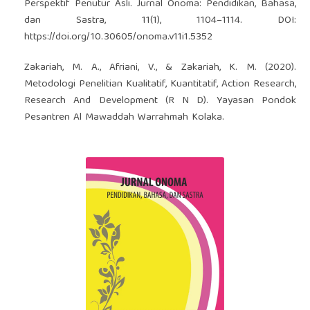
Perspektif Penutur Asli. Jurnal Onoma: Pendidikan, Bahasa,
dan Sastra, 11(1), 1104–1114. DOI:
https://doi.org/10.30605/onoma.v11i1.5352
Zakariah, M. A., Afriani, V., & Zakariah, K. M. (2020).
Metodologi Penelitian Kualitatif, Kuantitatif, Action Research,
Research And Development (R N D). Yayasan Pondok
Pesantren Al Mawaddah Warrahmah Kolaka.