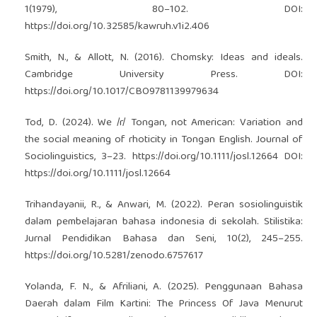
1(1979), 80–102. DOI:
https://doi.org/10.32585/kawruh.v1i2.406
Smith, N., & Allott, N. (2016). Chomsky: Ideas and ideals.
Cambridge University Press. DOI:
https://doi.org/10.1017/CBO9781139979634
Tod, D. (2024). We /r/ Tongan, not American: Variation and
the social meaning of rhoticity in Tongan English. Journal of
Sociolinguistics, 3–23.
https://doi.org/10.1111/josl.12664
DOI:
https://doi.org/10.1111/josl.12664
Trihandayanii, R., & Anwari, M. (2022). Peran sosiolinguistik
dalam pembelajaran bahasa indonesia di sekolah. Stilistika:
Jurnal Pendidikan Bahasa dan Seni, 10(2), 245–255.
https://doi.org/10.5281/zenodo.6757617
Yolanda, F. N., & Afriliani, A. (2025). Penggunaan Bahasa
Daerah dalam Film Kartini: The Princess Of Java Menurut