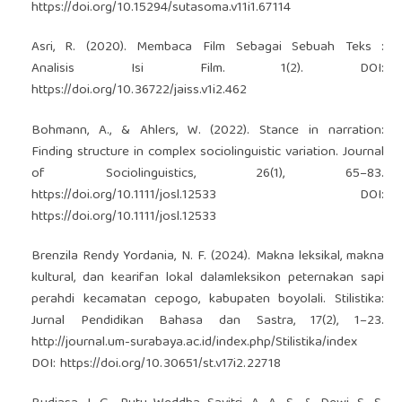
https://doi.org/10.15294/sutasoma.v11i1.67114
Asri, R. (2020). Membaca Film Sebagai Sebuah Teks :
Analisis Isi Film. 1(2). DOI:
https://doi.org/10.36722/jaiss.v1i2.462
Bohmann, A., & Ahlers, W. (2022). Stance in narration:
Finding structure in complex sociolinguistic variation. Journal
of Sociolinguistics, 26(1), 65–83.
https://doi.org/10.1111/josl.12533
DOI:
https://doi.org/10.1111/josl.12533
Brenzila Rendy Yordania, N. F. (2024). Makna leksikal, makna
kultural, dan kearifan lokal dalamleksikon peternakan sapi
perahdi kecamatan cepogo, kabupaten boyolali. Stilistika:
Jurnal Pendidikan Bahasa dan Sastra, 17(2), 1–23.
http://journal.um-surabaya.ac.id/index.php/Stilistika/index
DOI:
https://doi.org/10.30651/st.v17i2.22718