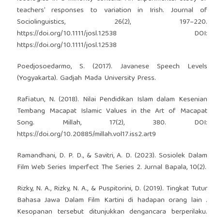
teachers’ responses to variation in Irish. Journal of
Sociolinguistics, 26(2), 197–220.
https://doi.org/10.1111/josl.12538
DOI:
https://doi.org/10.1111/josl.12538
Poedjosoedarmo, S. (2017). Javanese Speech Levels
(Yogyakarta). Gadjah Mada University Press.
Rafiatun, N. (2018). Nilai Pendidikan Islam dalam Kesenian
Tembang Macapat Islamic Values in the Art of Macapat
Song. Millah, 17(2), 380. DOI:
https://doi.org/10.20885/millah.vol17.iss2.art9
Ramandhani, D. P. D., & Savitri, A. D. (2023). Sosiolek Dalam
Film Web Series Imperfect The Series 2. Jurnal Bapala, 10(2).
Rizky, N. A., Rizky, N. A., & Puspitorini, D. (2019). Tingkat Tutur
Bahasa Jawa Dalam Film Kartini di hadapan orang lain .
Kesopanan tersebut ditunjukkan dengancara berperilaku.