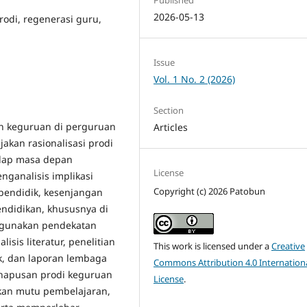
2026-05-13
rodi, regenerasi guru,
Issue
Vol. 1 No. 2 (2026)
Section
n keguruan di perguruan
Articles
jakan rasionalisasi prodi
dap masa depan
License
enganalisis implikasi
Copyright (c) 2026 Patobun
 pendidik, kesenjangan
ndidikan, khususnya di
nggunakan pendekatan
isis literatur, penelitian
This work is licensed under a
Creative
k, dan laporan lembaga
Commons Attribution 4.0 Internation
hapusan prodi keguruan
License
.
kan mutu pembelajaran,