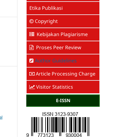
Etika Publikasi
Copyright
Kebijakan Plagiarisme
Proses Peer Review
Author Guidelines
Article Processing Charge
Visitor Statistics
E-ISSN
al