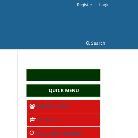
Register
Login
Search
QUICK MENU
Editorial Team
Reviewers
Fokus dan Cakupan