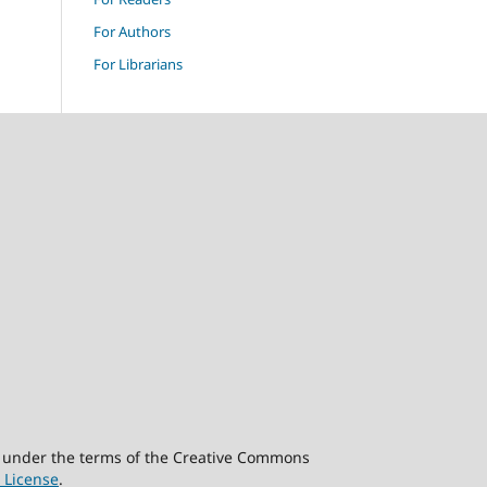
For Authors
For Librarians
ted under the terms of the Creative Commons
 License
.