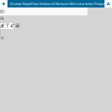
Strategi Adaptif dan Kolaboratif Berbasis Nilai Lokal dalam Penguatan Resiliensi Agribisnis Kopi di Desa Latimojong