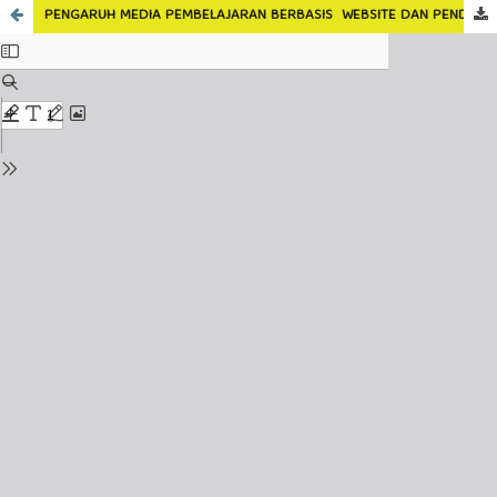
PENGARUH MEDIA PEMBELAJARAN BERBASIS WEBSITE DAN PENDEKATAN