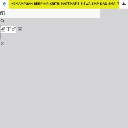
KEMAMPUAN BERPIKIR KRITIS MATEMATIS SISWA SMP DAN SMA: TINJAUAN LITERATURE SISTEMATIS