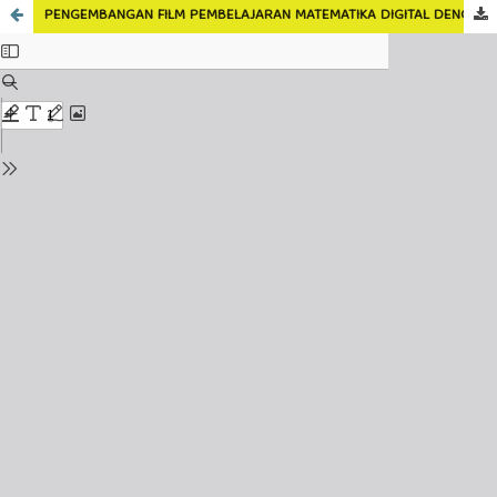
PENGEMBANGAN FILM PEMBELAJARAN MATEMATIKA DIGITAL DENGAN KONTEKS RUMAH ADAT KAJANG LAKO UNTUK MENINGKATKAN MINAT BELAJAR SISWA