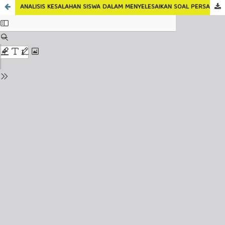
ANALISIS KESALAHAN SISWA DALAM MENYELESAIKAN SOAL PERSAMAAN KUADRAT DITINJAU DARI