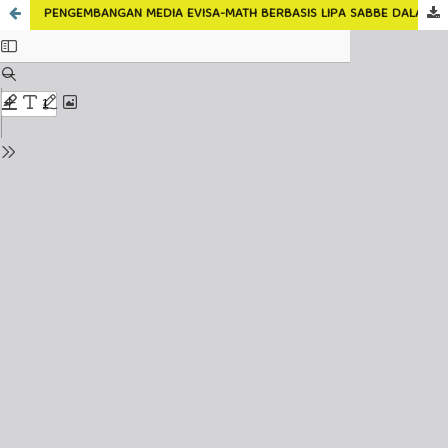
PENGEMBANGAN MEDIA EVISA-MATH BERBASIS LIPA SABBE DALAM MENINGKATKAN KEMAMPUAN LOGICAL THINKING USIA OPERASIONAL FORMAL