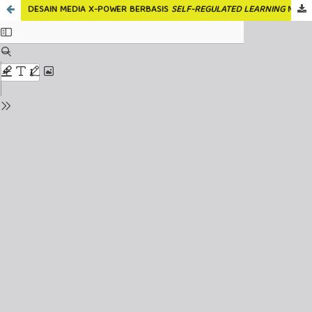
DESAIN MEDIA X-POWER BERBASIS
SELF-REGULATED LEARNING
MATERI EKSPONEN KELAS X SMA TERHADAP KEMAMPUAN PEMECAHAN MASALAH