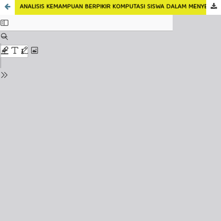
ANALISIS KEMAMPUAN BERPIKIR KOMPUTASI SISWA DALAM MENYELESAIKAN MASALAH STATISTIKA