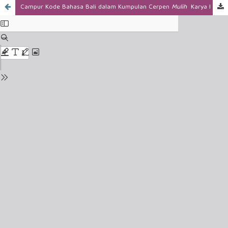
Campur Kode Bahasa Bali dalam Kumpulan Cerpen
Mulih
Karya I Nyoman Agus Sudipta