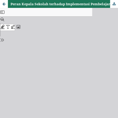
Peran Kepala Sekolah terhadap Implementasi Pembelajaran Mendalam Berbasis Digital di SDN 147 Pekanbaru