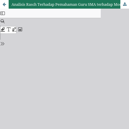
Analisis Rasch Terhadap Pemahaman Guru SMA terhadap Model Discovery Learning