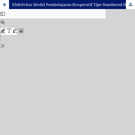
Efektivitas Model Pembelajaran Kooperatif Tipe Numbered Head Together (NHT) terhadap Kemampuan Berpikir Kritis Matematis Siswa Kelas IV di SD Muhammadiyah Integratif Dukun