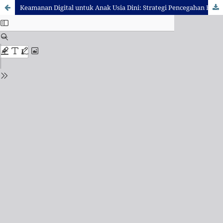
Keamanan Digital untuk Anak Usia Dini: Strategi Pencegahan Ketergantungan Gadget di PAUD