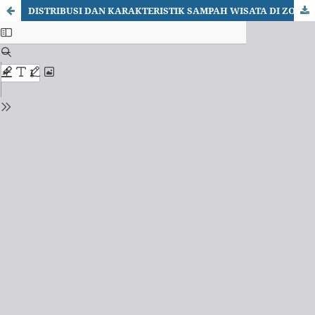
DISTRIBUSI DAN KARAKTERISTIK SAMPAH WISATA DI ZONA INTERTIDAL LABUAN BAJO SERTA IMPLIKASI AWAL TERHADAP EKOSISTEM PESISIR