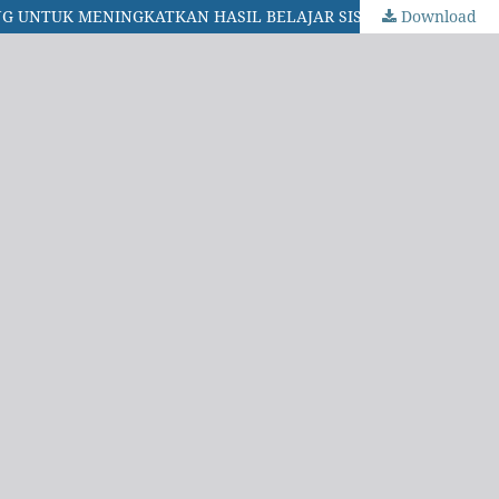
Download
PENERAPAN MODEL PEMBELAJARAN THINK PAIR SHARE BERBANTUAN MEDIA LEAFLET DILENGKAPI LKS TEKA-TEKI SILANG UNTUK MENINGKATKAN HASIL BELAJAR SISWA DI SMP NEGERI 3 WAINGAPU