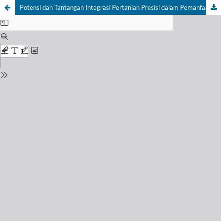
Potensi dan Tantangan Integrasi Pertanian Presisi dalam Pemanfaatan Air Lindi: Sebuah Tinjuan Literatur