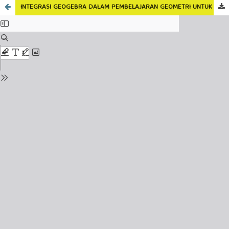
INTEGRASI GEOGEBRA DALAM PEMBELAJARAN GEOMETRI UNTUK MENINGKATKAN KEMAMPUAN VISUALISASI SPASIAL SISWA SMP