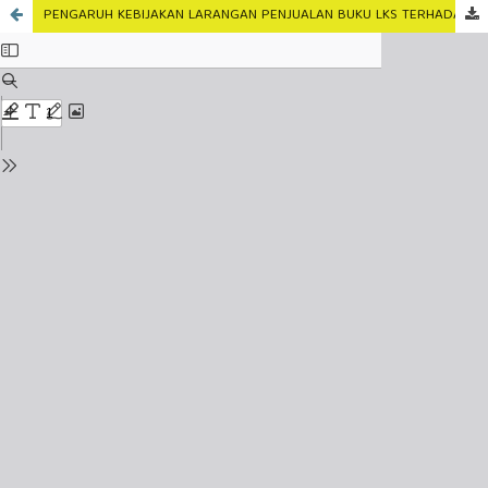
PENGARUH KEBIJAKAN LARANGAN PENJUALAN BUKU LKS TERHADAP KEMANDIRIAN BELAJAR SISWA