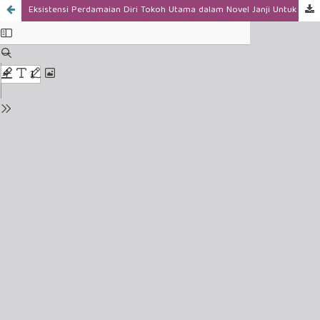
Eksistensi Perdamaian Diri Tokoh Utama dalam Novel Janji Untuk Ayah Karya Nurunala: Kajian Psikologi Eksistensial