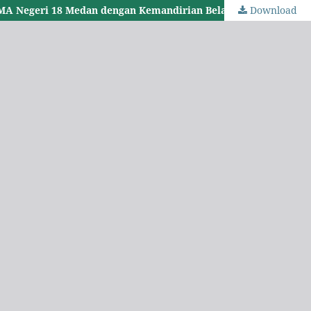
Download
Pengaruh Motivasi Belajar dan Kemampuan Pemecahan Masalah terhadap Prestasi Belajar Ekonomi Siswa Kelas XI IPS SMA Negeri 18 Medan dengan Kemandirian Belajar sebagai Variabel Intervening