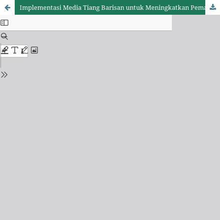
Implementasi Media Tiang Barisan untuk Meningkatkan Pemahaman Peserta Didik di Ujung Timur Kota Sumenep