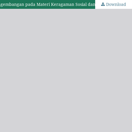
Download
Pengembangan Media Pembelajaran Animasi Berbasis Animaker Terhadap Keterampilan Berpikir Kritis Siswa SMP (Fokus Pengembangan pada Materi Keragaman Sosial dan Budaya Pembelajaran IPS)