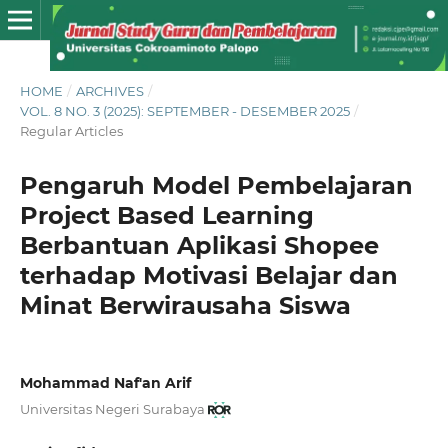
HOME
/
ARCHIVES
/
VOL. 8 NO. 3 (2025): SEPTEMBER - DESEMBER 2025
/
Regular Articles
Pengaruh Model Pembelajaran
Project Based Learning
Berbantuan Aplikasi Shopee
terhadap Motivasi Belajar dan
Minat Berwirausaha Siswa
Mohammad Naf'an Arif
Universitas Negeri Surabaya