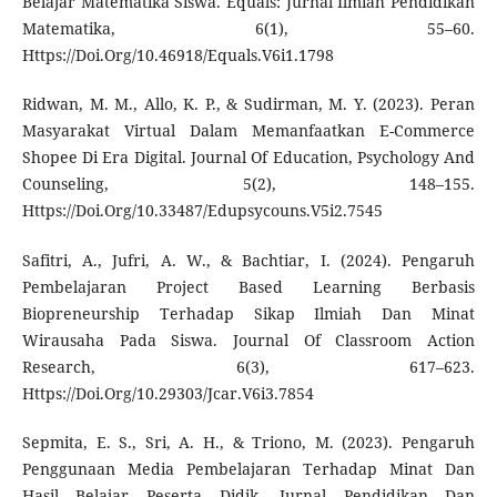
Belajar Matematika Siswa. Equals: Jurnal Ilmiah Pendidikan
Matematika, 6(1), 55–60.
Https://Doi.Org/10.46918/Equals.V6i1.1798
Ridwan, M. M., Allo, K. P., & Sudirman, M. Y. (2023). Peran
Masyarakat Virtual Dalam Memanfaatkan E-Commerce
Shopee Di Era Digital. Journal Of Education, Psychology And
Counseling, 5(2), 148–155.
Https://Doi.Org/10.33487/Edupsycouns.V5i2.7545
Safitri, A., Jufri, A. W., & Bachtiar, I. (2024). Pengaruh
Pembelajaran Project Based Learning Berbasis
Biopreneurship Terhadap Sikap Ilmiah Dan Minat
Wirausaha Pada Siswa. Journal Of Classroom Action
Research, 6(3), 617–623.
Https://Doi.Org/10.29303/Jcar.V6i3.7854
Sepmita, E. S., Sri, A. H., & Triono, M. (2023). Pengaruh
Penggunaan Media Pembelajaran Terhadap Minat Dan
Hasil Belajar Peserta Didik. Jurnal Pendidikan Dan