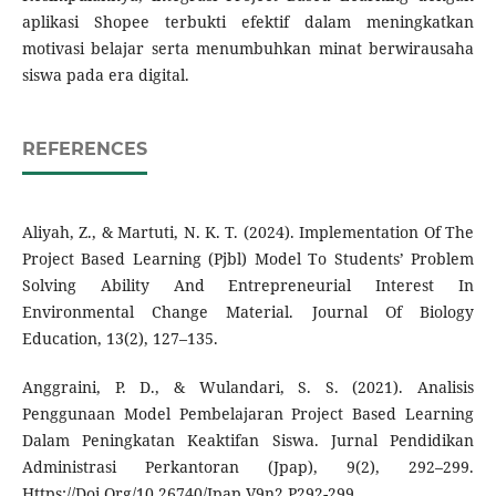
aplikasi Shopee terbukti efektif dalam meningkatkan
motivasi belajar serta menumbuhkan minat berwirausaha
siswa pada era digital.
REFERENCES
Aliyah, Z., & Martuti, N. K. T. (2024). Implementation Of The
Project Based Learning (Pjbl) Model To Students’ Problem
Solving Ability And Entrepreneurial Interest In
Environmental Change Material. Journal Of Biology
Education, 13(2), 127–135.
Anggraini, P. D., & Wulandari, S. S. (2021). Analisis
Penggunaan Model Pembelajaran Project Based Learning
Dalam Peningkatan Keaktifan Siswa. Jurnal Pendidikan
Administrasi Perkantoran (Jpap), 9(2), 292–299.
Https://Doi.Org/10.26740/Jpap.V9n2.P292-299