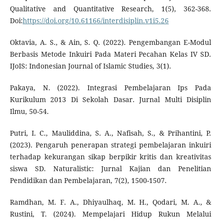
Qualitative and Quantitative Research, 1(5), 362-368.
Doi:
https://doi.org/10.61166/interdisiplin.v1i5.26
Oktavia, A. S., & Ain, S. Q. (2022). Pengembangan E-Modul
Berbasis Metode Inkuiri Pada Materi Pecahan Kelas IV SD.
IJoIS: Indonesian Journal of Islamic Studies, 3(1).
Pakaya, N. (2022). Integrasi Pembelajaran Ips Pada
Kurikulum 2013 Di Sekolah Dasar. Jurnal Multi Disiplin
Ilmu, 50-54.
Putri, I. C., Mauliddina, S. A., Nafisah, S., & Prihantini, P.
(2023). Pengaruh penerapan strategi pembelajaran inkuiri
terhadap kekurangan sikap berpikir kritis dan kreativitas
siswa SD. Naturalistic: Jurnal Kajian dan Penelitian
Pendidikan dan Pembelajaran, 7(2), 1500-1507.
Ramdhan, M. F. A., Dhiyaulhaq, M. H., Qodari, M. A., &
Rustini, T. (2024). Mempelajari Hidup Rukun Melalui