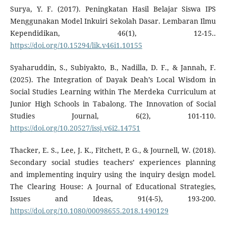
Surya, Y. F. (2017). Peningkatan Hasil Belajar Siswa IPS
Menggunakan Model Inkuiri Sekolah Dasar. Lembaran Ilmu
Kependidikan, 46(1), 12-15..
https://doi.org/10.15294/lik.v46i1.10155
Syaharuddin, S., Subiyakto, B., Nadilla, D. F., & Jannah, F.
(2025). The Integration of Dayak Deah’s Local Wisdom in
Social Studies Learning within The Merdeka Curriculum at
Junior High Schools in Tabalong. The Innovation of Social
Studies Journal, 6(2), 101-110.
https://doi.org/10.20527/issj.v6i2.14751
Thacker, E. S., Lee, J. K., Fitchett, P. G., & Journell, W. (2018).
Secondary social studies teachers’ experiences planning
and implementing inquiry using the inquiry design model.
The Clearing House: A Journal of Educational Strategies,
Issues and Ideas, 91(4-5), 193-200.
https://doi.org/10.1080/00098655.2018.1490129