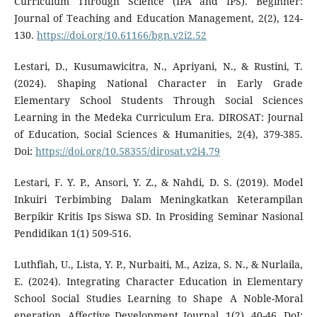
Curriculum Through Science (IPA and IPS). Beginner:
Journal of Teaching and Education Management, 2(2), 124-
130.
https://doi.org/10.61166/bgn.v2i2.52
Lestari, D., Kusumawicitra, N., Apriyani, N., & Rustini, T.
(2024). Shaping National Character in Early Grade
Elementary School Students Through Social Sciences
Learning in the Medeka Curriculum Era. DIROSAT: Journal
of Education, Social Sciences & Humanities, 2(4), 379-385.
Doi:
https://doi.org/10.58355/dirosat.v2i4.79
Lestari, F. Y. P., Ansori, Y. Z., & Nahdi, D. S. (2019). Model
Inkuiri Terbimbing Dalam Meningkatkan Keterampilan
Berpikir Kritis Ips Siswa SD. In Prosiding Seminar Nasional
Pendidikan 1(1) 509-516.
Luthfiah, U., Lista, Y. P., Nurbaiti, M., Aziza, S. N., & Nurlaila,
E. (2024). Integrating Character Education in Elementary
School Social Studies Learning to Shape A Noble-Moral
eneration. Affective Development Journal, 1(2), 40-46. DoI: