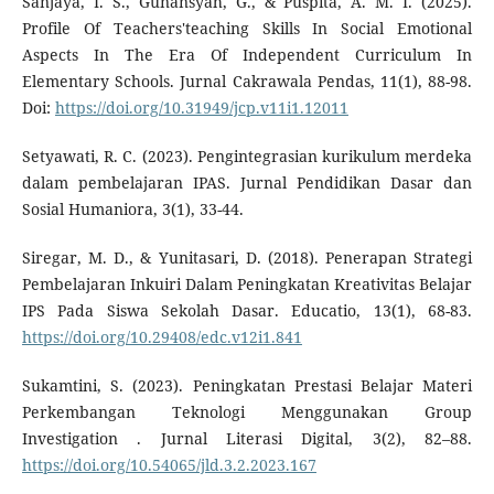
Sanjaya, I. S., Gunansyah, G., & Puspita, A. M. I. (2025).
Profile Of Teachers'teaching Skills In Social Emotional
Aspects In The Era Of Independent Curriculum In
Elementary Schools. Jurnal Cakrawala Pendas, 11(1), 88-98.
Doi:
https://doi.org/10.31949/jcp.v11i1.12011
Setyawati, R. C. (2023). Pengintegrasian kurikulum merdeka
dalam pembelajaran IPAS. Jurnal Pendidikan Dasar dan
Sosial Humaniora, 3(1), 33-44.
Siregar, M. D., & Yunitasari, D. (2018). Penerapan Strategi
Pembelajaran Inkuiri Dalam Peningkatan Kreativitas Belajar
IPS Pada Siswa Sekolah Dasar. Educatio, 13(1), 68-83.
https://doi.org/10.29408/edc.v12i1.841
Sukamtini, S. (2023). Peningkatan Prestasi Belajar Materi
Perkembangan Teknologi Menggunakan Group
Investigation . Jurnal Literasi Digital, 3(2), 82–88.
https://doi.org/10.54065/jld.3.2.2023.167