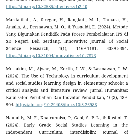
https://doi.org/10.32585/affective.v1i2.40
Mardatillah, A., Siregar, H., Rangkuti, M. I., Tamara, H.,
Amalia, A., Dermawan, M. O., & Yusnaldi, E. (2024). Metode
Yang Digunakan Pendidik Pada Proses Pembelajaran IPS di
SD Negeri Deli Serdang. Innovative: Journal Of Social
Science Research, 4(1), 1169-1181. 5389-5394.
https://doi.org/10.31004/innovative.v4i1.7873
Mustakim, M., Ajwar, M., Kertih, I. W., & Lasmawan, I. W.
(2024). The Use of Technology in curriculum development
and social studies learning design in elementary schools: a
critical analysis and literature review. Jurnal Humanitas:
Katalisator Perubahan Dan Inovator Pendidikan, 10(3), 489-
504.
https://doi.org/10.29408/jhm.v10i3.26986
Naufaldy, M. F., Khairunnisa, P., Gaol, S. P. L., & Rustini, T.
(2024). Early Grade Social Studies Learning in the
Independent Curriculum. interdisiplin: Journal of