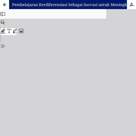
Pembelajaran Berdiferensiasi Sebagai Inovasi untuk Meningkatkan Kemampuan Membaca Permulaan di Kelas Awal Sekolah Dasar