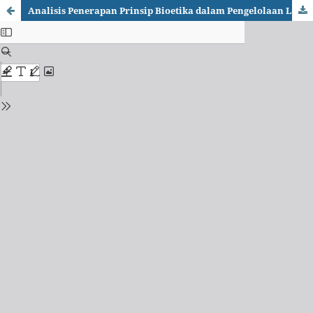
Analisis Penerapan Prinsip Bioetika dalam Pengelolaan Limbah B3 Cair Hasil Pemeriksaan Laboratorium Biologi di Balai Laboratorium Kesehatan Masyarakat Medan