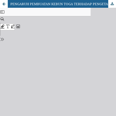
PENGARUH PEMBUATAN KEBUN TOGA TERHADAP PENGETAHUAN DAN SIKAP SISWA SEKOLAH DASAR TENTANG TANAMAN OBAT DI SD INPRES PA'BAENG-BA'BAENG