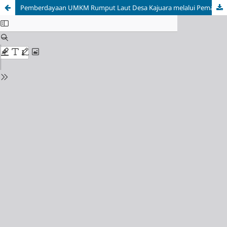
Pemberdayaan UMKM Rumput Laut Desa Kajuara melalui Pemanfaatan Teknologi Digital