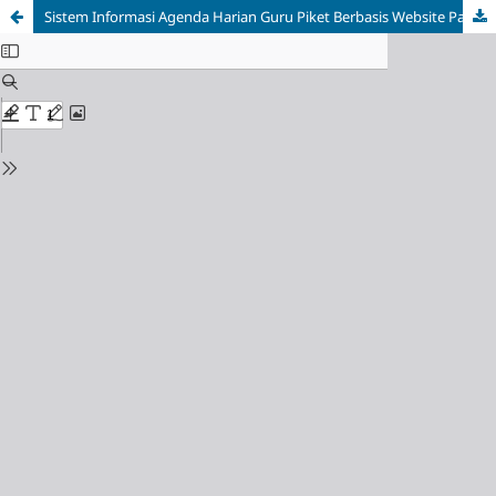
Sistem Informasi Agenda Harian Guru Piket Berbasis Website Pada SMP N 1 Kaliwungu Kudus