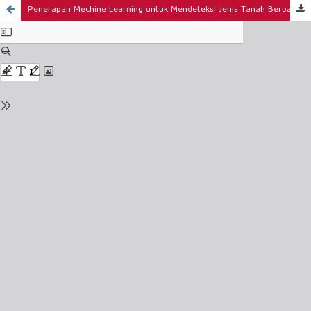
Penerapan Mechine Learning untuk Mendeteksi Jenis Tanah Berbasis Citra Digital